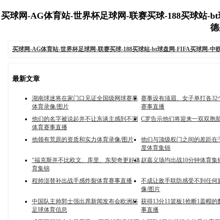
买球网-AG体育站-世界杯足球网-联赛买球-188买球站-bt
德
买球网-AG体育站-世界杯足球网-联赛买球-188买球站-bt球盘网-FIFA买球网-中
最新文章
湖南球迷将在家门口见证全国级网球赛事
赛事设有须眉、女子单打各32
体育录像/图片
赛事直播
他们的名字被说起并不让东谈主感到不测
C罗告示他们将迎来一双双胞
体育赛事直播
他领有荒原的资质和实力体育录像/图片
他们与顶级权门之间的差距在
度体育集锦
“福克斯并不比欧文、库里、东契奇更好体
赵嘉义场均出战10分钟体育集
育集锦
程帅澎替补出战手感炸裂体育赛事直播
不成让敌手联防感受不到任何
像/图片
中国队主帅郭士强出席新闻发布会欧洲杯
获得13分11篮板1抢断1盖帽
足球体育信息
事直播