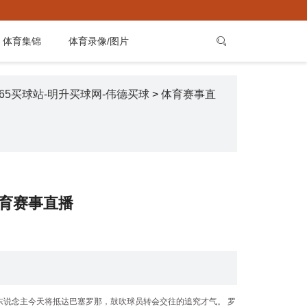
体育集锦
体育录像/图片
-365买球站-明升买球网-伟德买球
>
体育赛事直
育赛事直播
纪东说念主今天将抵达巴塞罗那，鼓吹球员转会交往的追究才气。 罗