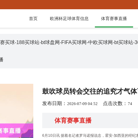
首页
欧洲杯足球体育信息
体育赛事直播
买球-188买球站-bt球盘网-FIFA买球网-中欧买球网-bt买球站
播
鼓吹球员转会交往的追究才气体
发布日期：
点击次数：
2026-07-09 04:52
74
体育赛事直播
6月10日讯 据着名记者罗马诺报说念，霍安-加西亚的经